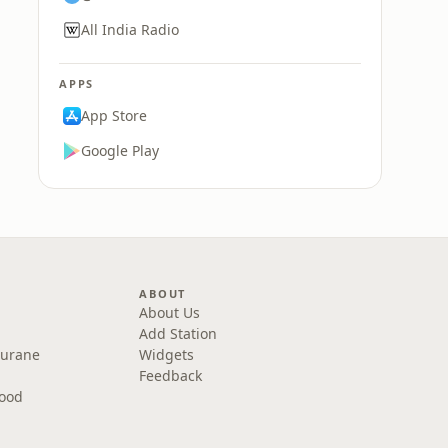
All India Radio
APPS
App Store
Google Play
ABOUT
About Us
Add Station
Purane
Widgets
Feedback
wood