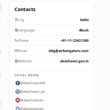
Contacts
yalam
City
Delhi
Language
తెలుగు
Phone
+91-11-23421300
Email
ddg@airbengaluru.com
Website
akashvani.gov.in
SOCIAL MEDIA
@AkashvaniAIR
@akashvani_air
@akashvaniair
@akashvaniair