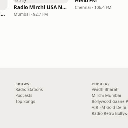
Hello FM
Radio Mirchi USA New Jersey
Chennai · 106.4 FM
All India Radio West Service - AIR Pune (Akashvani Pune)
Mumbai · 92.7 FM
BROWSE
POPULAR
Radio Stations
Vividh Bharati
Podcasts
Mirchi Mumbai
Top Songs
Bollywood Gaane 
AIR FM Gold Delhi
Radio Retro Bolly