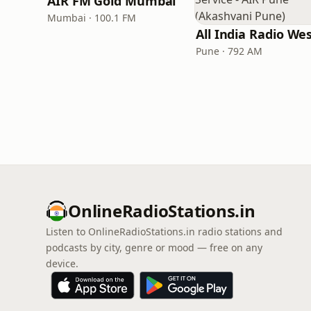
AIR FM Gold Mumbai
Mumbai · 100.1 FM
Pune · 792 AM
OnlineRadioStations.in
Listen to OnlineRadioStations.in radio stations and
podcasts by city, genre or mood — free on any
device.