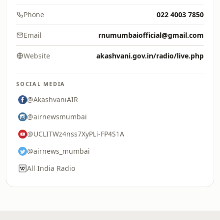
Phone
022 4003 7850
Email
rnumumbaiofficial@gmail.com
Website
akashvani.gov.in/radio/live.php
SOCIAL MEDIA
@AkashvaniAIR
@airnewsmumbai
@UCLITWz4nss7XyPLi-FP4S1A
@airnews_mumbai
All India Radio