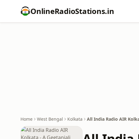
OnlineRadioStations.in
Home
West Bengal
Kolkata
All India Radio AIR Kolka
All India