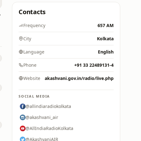
Contacts
yalam
Frequency
657 AM
City
Kolkata
Language
English
Phone
+91 33 22489131-4
Website
akashvani.gov.in/radio/live.php
SOCIAL MEDIA
@allindiaradiokolkata
@akashvani_air
@AllIndiaRadioKolkata
@AkashvaniAIR