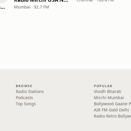
All India Radio West Service - AIR Pune (Akashvani Pune)
Mumbai · 92.7 FM
BROWSE
POPULAR
Radio Stations
Vividh Bharati
Podcasts
Mirchi Mumbai
Top Songs
Bollywood Gaane 
AIR FM Gold Delhi
Radio Retro Bolly