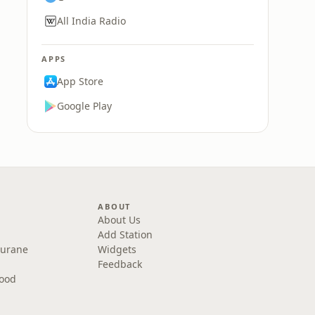
All India Radio
APPS
App Store
Google Play
ABOUT
About Us
Add Station
Purane
Widgets
Feedback
wood