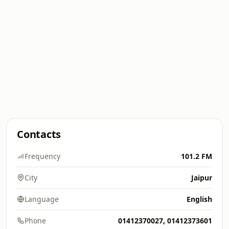
Contacts
Frequency
101.2 FM
City
Jaipur
Language
English
Phone
01412370027, 01412373601