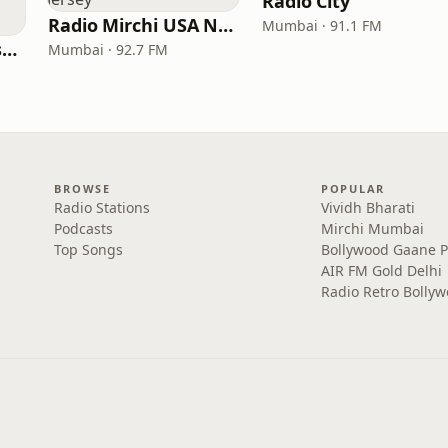
Radio City
Radio Mirchi USA New Jersey
Mumbai · 91.1 FM
All India Radio West Service - AIR Pune (Akashvani Pune)
Mumbai · 92.7 FM
BROWSE
POPULAR
Radio Stations
Vividh Bharati
Podcasts
Mirchi Mumbai
Top Songs
Bollywood Gaane 
AIR FM Gold Delhi
Radio Retro Bolly