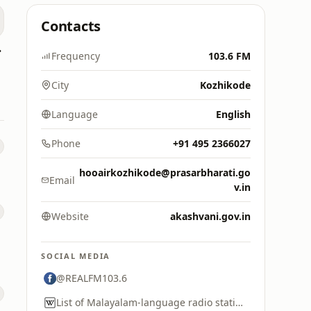
Contacts
yalam
Frequency
103.6 FM
City
Kozhikode
Language
English
Phone
+91 495 2366027
hooairkozhikode@prasarbharati.go
Email
v.in
Website
akashvani.gov.in
SOCIAL MEDIA
@REALFM103.6
List of Malayalam-language radio stations