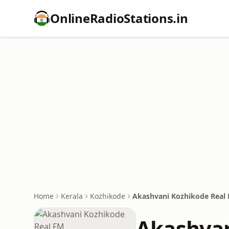
OnlineRadioStations.in
Home
Kerala
Kozhikode
Akashvani Kozhikode Real
Akashvan