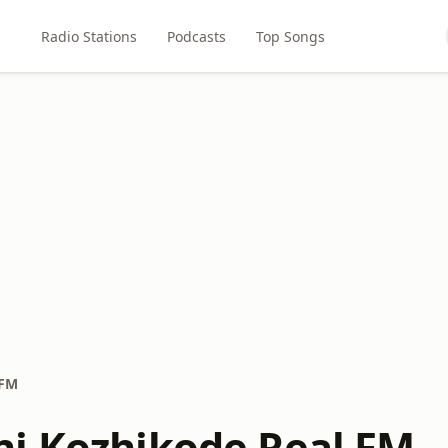
Radio Stations
Podcasts
Top Songs
 FM
i Kozhikode Real FM