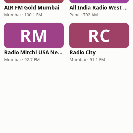
AIR FM Gold Mumbai
All India Radio West Service - AIR Pune (Akashvani Pune)
Mumbai · 100.1 FM
Pune · 792 AM
RM
RC
Radio Mirchi USA New Jersey
Radio City
Mumbai · 92.7 FM
Mumbai · 91.1 FM