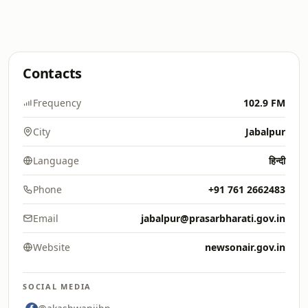
Contacts
Frequency
102.9 FM
City
Jabalpur
Language
हिन्दी
Phone
+91 761 2662483
Email
jabalpur@prasarbharati.gov.in
Website
newsonair.gov.in
SOCIAL MEDIA