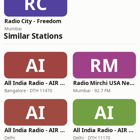
RC
Radio City - Freedom
Mumbai
Similar Stations
AI
RM
All India Radio - AIR Kannada
Radio Mirchi USA New Jersey
Bangalore · DTH 11470
Mumbai · 92.7 FM
AI
AI
All India Radio - AIR Telugu
All India Radio - AIR Punjabi
Delhi
Delhi · DTH 11170