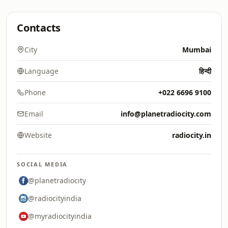
Contacts
City
Mumbai
Language
हिन्दी
Phone
+022 6696 9100
Email
info@planetradiocity.com
Website
radiocity.in
SOCIAL MEDIA
@planetradiocity
@radiocityindia
@myradiocityindia