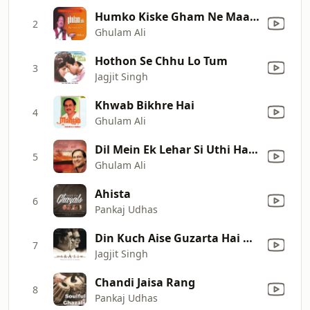
Humko Kiske Gham Ne Maara
2
Ghulam Ali
Hothon Se Chhu Lo Tum
3
Jagjit Singh
Khwab Bikhre Hai
4
Ghulam Ali
Dil Mein Ek Lehar Si Uthi Hai (Live)
5
Ghulam Ali
Ahista
6
Pankaj Udhas
Din Kuch Aise Guzarta Hai Koi
7
Jagjit Singh
Chandi Jaisa Rang
8
Pankaj Udhas