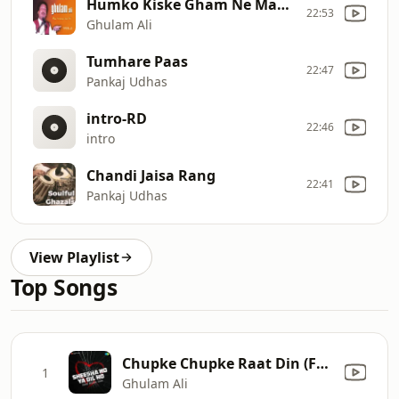
Humko Kiske Gham Ne Maara
22:53
Ghulam Ali
Tumhare Paas
22:47
Pankaj Udhas
intro-RD
22:46
intro
Chandi Jaisa Rang
22:41
Pankaj Udhas
View Playlist
Top Songs
Chupke Chupke Raat Din (From "Nikaah")
1
Ghulam Ali