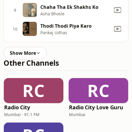
Chaha Tha Ek Shakhs Ko
9
Asha Bhosle
Thodi Thodi Piya Karo
10
Pankaj Udhas
Show More
Other Channels
RC
RC
Radio City
Radio City Love Guru
Mumbai · 91.1 FM
Mumbai