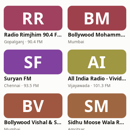
RR
BM
Radio Rimjhim 90.4 FM
Bollywood Mohammed Rafi
Gopalganj · 90.4 FM
Mumbai
SF
AI
Suryan FM
All India Radio - Vividh Bharati Telugu
Chennai · 93.5 FM
Vijayawada · 101.3 FM
BV
SM
Bollywood Vishal & Shekhar
Sidhu Moose Wala Radio
Mumbai
Amritsar