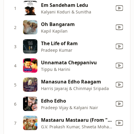
Em Sandeham Ledu
1
Kalyani Koduri & Sunitha
Oh Bangaram
2
Kapil Kapilan
The Life of Ram
3
Pradeep Kumar
Unnamata Cheppanivu
4
Tippu & Harini
Manasuna Edho Raagam
5
Harris Jayaraj & Chinmayi Sripada
Edho Edho
6
Pradeep Vijay & Kalyani Nair
Mastaaru Mastaaru (From "Sir")
7
G.V. Prakash Kumar, Shweta Mohan & Saraswati Putra Ramajogayya Sastry