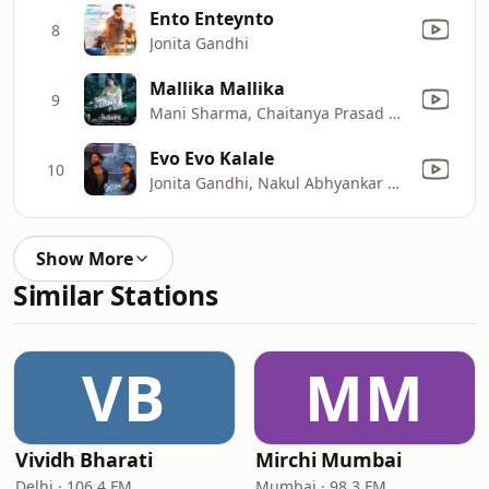
Ento Enteynto
8
Jonita Gandhi
Mallika Mallika
9
Mani Sharma, Chaitanya Prasad & Ramya Behara
Evo Evo Kalale
10
Jonita Gandhi, Nakul Abhyankar & Pawan Ch
Show More
Similar Stations
VB
MM
Vividh Bharati
Mirchi Mumbai
Delhi · 106.4 FM
Mumbai · 98.3 FM