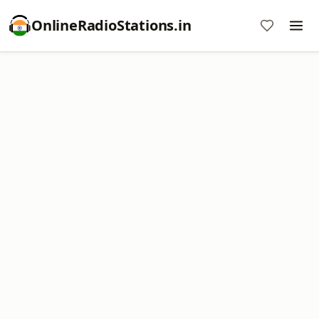
OnlineRadioStations.in