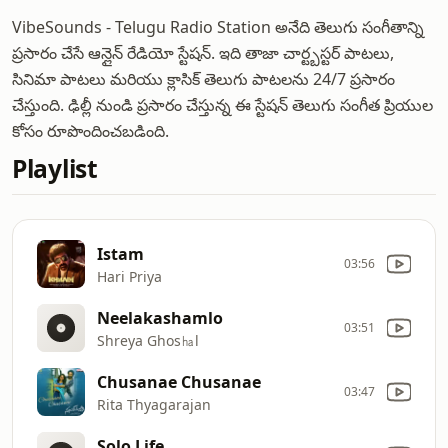
VibeSounds - Telugu Radio Station అనేది తెలుగు సంగీతాన్ని
ప్రసారం చేసే ఆన్లైన్ రేడియో స్టేషన్. ఇది తాజా చార్ట్బస్టర్ పాటలు,
సినిమా పాటలు మరియు క్లాసిక్ తెలుగు పాటలను 24/7 ప్రసారం
చేస్తుంది. ఢిల్లీ నుండి ప్రసారం చేస్తున్న ఈ స్టేషన్ తెలుగు సంగీత ప్రియుల
కోసం రూపొందించబడింది.
Playlist
Istam
03:56
Hari Priya
Neelakashamlo
03:51
Shreya Ghos㏊l
Chusanae Chusanae
03:47
Rita Thyagarajan
Solo Life