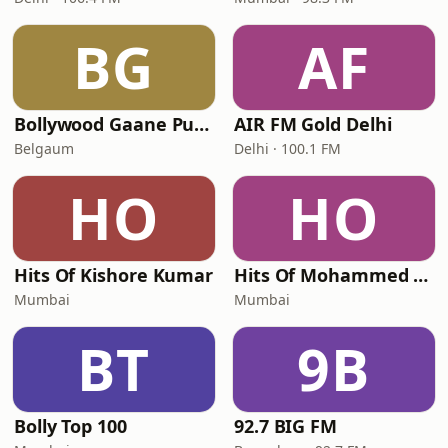
BG
AF
Bollywood Gaane Purane
AIR FM Gold Delhi
Belgaum
Delhi · 100.1 FM
HO
HO
Hits Of Kishore Kumar
Hits Of Mohammed Rafi
Mumbai
Mumbai
BT
9B
Bolly Top 100
92.7 BIG FM