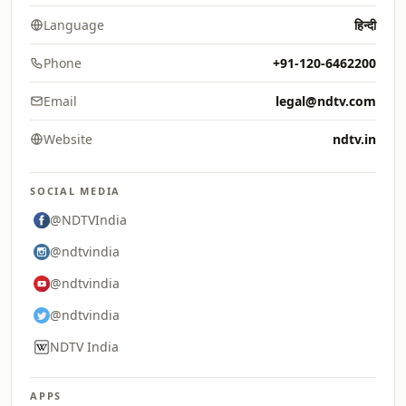
Language
हिन्दी
Phone
+91-120-6462200
Email
legal@ndtv.com
Website
ndtv.in
SOCIAL MEDIA
@NDTVIndia
@ndtvindia
@ndtvindia
@ndtvindia
NDTV India
APPS