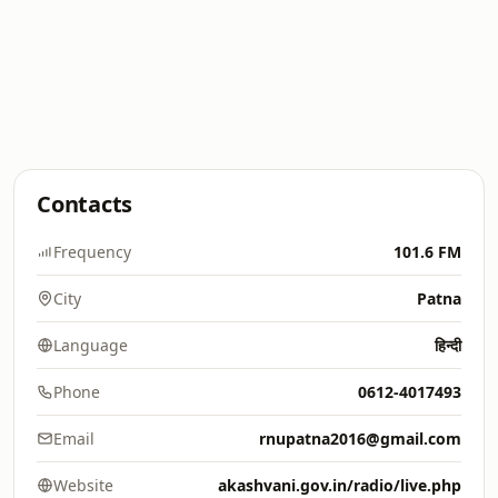
Contacts
Frequency
101.6 FM
City
Patna
Language
हिन्दी
Phone
0612-4017493
Email
rnupatna2016@gmail.com
Website
akashvani.gov.in/radio/live.php