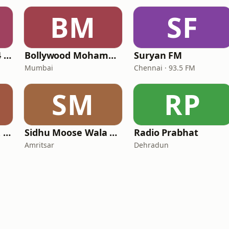
BM
SF
Radio Rimjhim 90.4 FM
Bollywood Mohammed Rafi
Suryan FM
Mumbai
Chennai · 93.5 FM
SM
RP
Bollywood Vishal & Shekhar
Sidhu Moose Wala Radio
Radio Prabhat
Amritsar
Dehradun