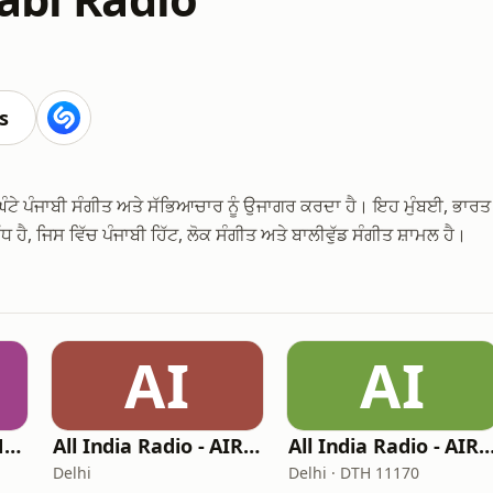
s
ੰਟੇ ਪੰਜਾਬੀ ਸੰਗੀਤ ਅਤੇ ਸੱਭਿਆਚਾਰ ਨੂੰ ਉਜਾਗਰ ਕਰਦਾ ਹੈ। ਇਹ ਮੁੰਬਈ, ਭਾਰਤ
ਿੱਧ ਹੈ, ਜਿਸ ਵਿੱਚ ਪੰਜਾਬੀ ਹਿੱਟ, ਲੋਕ ਸੰਗੀਤ ਅਤੇ ਬਾਲੀਵੁੱਡ ਸੰਗੀਤ ਸ਼ਾਮਲ ਹੈ।
AI
AI
Radio Mirchi USA New Jersey
All India Radio - AIR Telugu
All India Radio - AIR Pu
Delhi
Delhi · DTH 11170