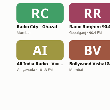
RC
RR
Radio City - Ghazal
Mumbai
Gopalganj · 90.4 FM
AI
BV
All India Radio - Vividh Bharati Telugu
Vijayawada · 101.3 FM
Mumbai