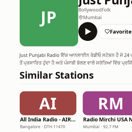
JP
Bollywood
Folk
Mumbai
Favorite
Just Punjabi Radio ਇੱਕ ਆਨਲਾਈਨ ਰੇਡੀਓ ਸਟੇਸ਼ਨ ਹੈ ਜੋ 24 ਘ
ਤੋਂ ਪ੍ਰਸਾਰਿਤ ਹੁੰਦਾ ਹੈ ਅਤੇ ਪੰਜਾਬੀ ਬੋਲਣ ਵਾਲੇ ਸਰੋਤਿਆਂ ਵਿੱਚ ਪ੍ਰਸ
Similar Stations
AI
RM
All India Radio - AIR Kannada
Bangalore · DTH 11470
Mumbai · 92.7 FM