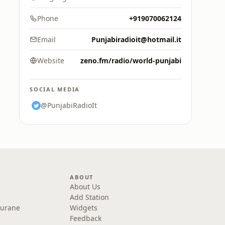
Phone
+919070062124
Email
Punjabiradioit@hotmail.it
Website
zeno.fm/radio/world-punjabi
SOCIAL MEDIA
@PunjabiRadioIt
ABOUT
About Us
Add Station
Purane
Widgets
Feedback