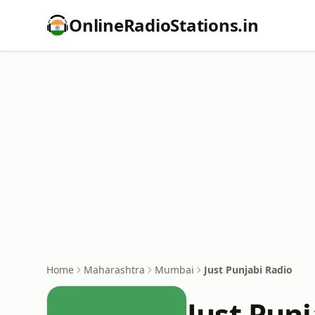
OnlineRadioStations.in
Home
Maharashtra
Mumbai
Just Punjabi Radio
Just Punj