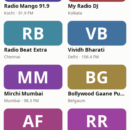
Radio Mango 91.9
My Radio DJ
Kochi · 91.9 FM
Kolkata
RB
VB
Radio Beat Extra
Vividh Bharati
Chennai
Delhi · 106.4 FM
MM
BG
Mirchi Mumbai
Bollywood Gaane Purane
Mumbai · 98.3 FM
Belgaum
AF
RR