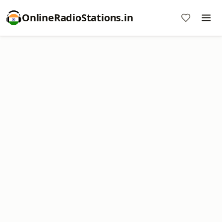
OnlineRadioStations.in