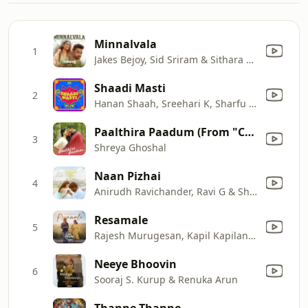
Minnalvala
1
Jakes Bejoy, Sid Sriram & Sithara Krishnakumar
Shaadi Masti
2
Hanan Shaah, Sreehari K, Sharfu & Dhaliya navas
Paalthira Paadum (From "Captain")
3
Shreya Ghoshal
Naan Pizhai
4
Anirudh Ravichander, Ravi G & Shashaa Tirupati
Resamale
5
Rajesh Murugesan, Kapil Kapilan, Fazzy & Shabareesh Varma
Neeye Bhoovin
6
Sooraj S. Kurup & Renuka Arun
Thanne Thanne