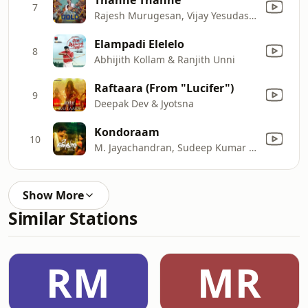
7
Rajesh Murugesan, Vijay Yesudas & Shabareesh Varma
Elampadi Elelelo
8
Abhijith Kollam & Ranjith Unni
Raftaara (From "Lucifer")
9
Deepak Dev & Jyotsna
Kondoraam
10
M. Jayachandran, Sudeep Kumar & Shreya Ghoshal
Show More
Similar Stations
RM
MR