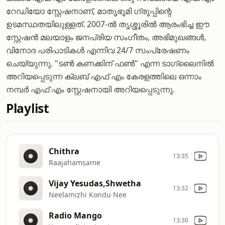
റേഡിയോ സ്റ്റേഷനാണ്, മാതൃഭൂമി ഗ്രൂപ്പിന്റെ
ഉടമസ്ഥതയിലുള്ളത്. 2007-ൽ തൃശ്ശൂരിൽ ആരംഭിച്ച ഈ
സ്റ്റേഷൻ മലയാളം ജനപ്രിയ സംഗീതം, അഭിമുഖങ്ങൾ,
വിനോദ പരിപാടികൾ എന്നിവ 24/7 സംപ്രേഷണം
ചെയ്യുന്നു. "ടൺ കണക്കിന് ഫൺ" എന്ന ടാഗ്ലൈനിൽ
അറിയപ്പെടുന്ന ക്ലബ് എഫ് എം കേരളത്തിലെ ഒന്നാം
നമ്പർ എഫ് എം സ്റ്റേഷനായി അറിയപ്പെടുന്നു.
Playlist
Chithra
13:35
Raajahamsame
Vijay Yesudas,Shwetha
13:32
Neelamizhi Kondu Nee
Radio Mango
13:30